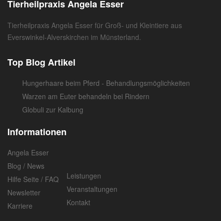
Tierheilpraxis Angela Esser
Tierheilpraxis Angela Esser für Groß- und Kleintiere aus
Everswinkel-Alverskirchen im Münsterland.
Top Blog Artikel
Hungerhaare beim Pferd - Behandlungsmöglichkeiten
Warzen am Euter behandeln bei Rindern
Globuli zur Kalbung
Informationen
Angela Esser
Blog / News
Leistungen
Hilfe Seite / FAQ
Veranstaltungen
Newsletter
Kontakt
Karriere