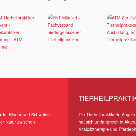
TIERHEILPRAKTI
ferde, Rinder und Schweine
Die Tierheilpraktikerin Angel
 der Natur zwischen
hat sich umfangreich in Akupu
Vitalpilztherapie und Pferdep