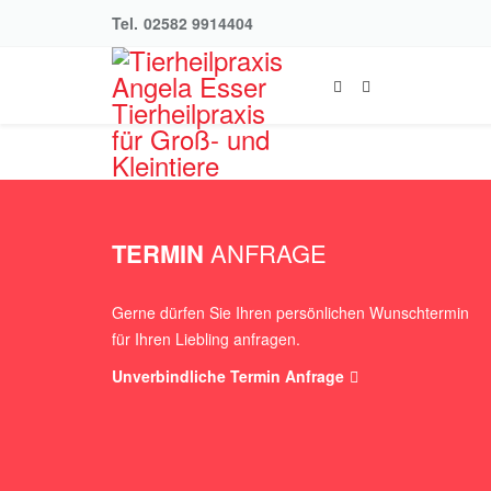
Tel.
02582 9914404
TERMIN
ANFRAGE
Gerne dürfen Sie Ihren persönlichen Wunschtermin
für Ihren Liebling anfragen.
Unverbindliche Termin Anfrage