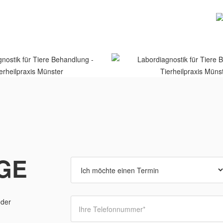
GE
oder