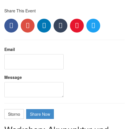
Share This Event
Facebook
Google+
LinkedIn
Tumblr
Weibo
Twitter
Email
Message
Storno
Share Now